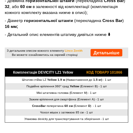
- Довжина
горизонтальної штанги
(перекладина
Cross Bar
)
32
, або
60 см
в залежності від комплектації (комплектація
кожного комплекту вказана нижче в описі);
- Діаметр
горизонтальної штанги
(перекладина
Cross Bar
)
16 мм;
- Детальний опис елементів штативу дивіться нижче
⬇️
З детальним описом кожного елементу
Linco Zenith
Детальніше
Ви можете ознайомитись на окремій сторінці
Комплектація DEVICITY LZ1 Yellow
КОД ТОВАРУ 101866
Штатив стійка LZ
Yellow
1.9 м
(Навантаження до
1.5 кг)
- 1 шт
Подвійне кріплення 360° град
Yellow
(Елемент B) - 1 шт
Міні штативна головка (Елемент M) - 1 шт
Зажим кріплення для смартфона (Елемент A) - 1 шт
CrossBar
поперечина
60 см
(Елемент
D
) - 1 шт
Чохол мішок з затяжкою 85 см - 1 шт
Упаковка devicity для транспортування та зберігання - 1 шт