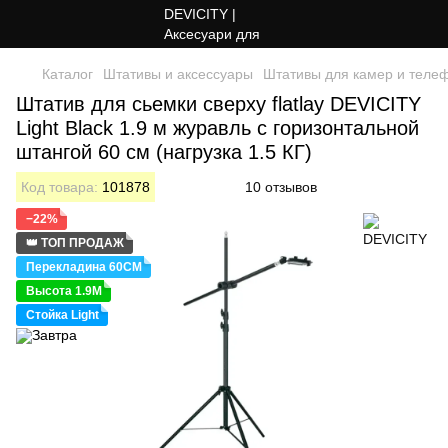
Каталог
Штативы и аксессуары
Штативы для камер и теле
Штатив для сьемки сверху flatlay DEVICITY
Light Black 1.9 м журавль с горизонтальной
штангой 60 см (нагрузка 1.5 КГ)
Код товара:
101878
10 отзывов
−22%
👑 ТОП ПРОДАЖ
Перекладина 60СМ
Высота 1.9М
Стойка Light