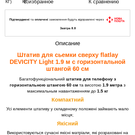
В избранное
К сравнению
Підтверджені
та
оплачені
замовлення будуть відправлені через
Завтра 8.8
Описание
Штатив для сьемки сверху flatlay
DEVICITY Light 1.9 м с горизонтальной
штангой 60 см
Багатофункціональний
штатив для телефону з
горизонтальною штангою 60 см
та
висотою
1.9 метра
з
максимальным навантаженням до
1.5 кг
Компактний
Усі елементи штативу у складеному положені займають мало
місця;
Якісний
Використовуються сучасні якісні матріали, які розраховані на