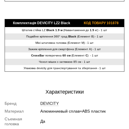
Комплектація DEVICITY LZ2
Black
КОД ТОВАРУ 101878
Штатив стійка LZ
Black
1.9 м
(Навантаження до
1.5
кг) - 1 шт
Подвійне кріплення 360° град
Black
(Елемент B) - 1 шт
Міні штативна головка (Елемент M) - 1 шт
Зажим кріплення для смартфона (Елемент A) - 1 шт
CrossBar
поперечина
60 см
(Елемент
C
) - 1 шт
Чохол мішок з затяжкою 85 см - 1 шт
Упаковка devicity для транспортування та зберігання - 1 шт
Характеристики
Бренд
DEVICITY
Материал
Алюминиевый сплав+ABS пластик
Съемная
Да
головка