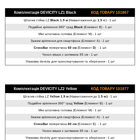
Комплектація DEVICITY LZ1
Black
КОД ТОВАРУ 101867
Штатив стійка LZ
Black
1.9 м
(Навантаження до
1.5
кг) - 1 шт
Подвійне кріплення 360° град
Black
(Елемент B) - 1 шт
Міні штативна головка (Елемент M) - 1 шт
Зажим кріплення для смартфона (Елемент A) - 1 шт
CrossBar
поперечина
60 см
(Елемент
D
) - 1 шт
Чохол мішок з затяжкою 85 см - 1 шт
Упаковка devicity для транспортування та зберігання - 1 шт
Комплектація DEVICITY LZ2 Yellow
КОД ТОВАРУ 101877
Штатив стійка LZ
Yellow
1.9 м
(Навантаження до
1.5 кг)
- 1 шт
Подвійне кріплення 360° град
Yellow
(Елемент B) - 1 шт
Міні штативна головка (Елемент M) - 1 шт
Зажим кріплення для смартфона (Елемент A) - 1 шт
CrossBar
поперечина
60 см
(Елемент
C
) - 1 шт
Чохол мішок з затяжкою 85 см - 1 шт
Упаковка devicity для транспортування та зберігання - 1 шт