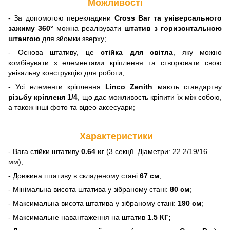
Можливості
- За допомогою перекладини
Cross Bar та універсального
зажиму 360°
можна реалізувати
штатив з горизонтальною
штангою
для зйомки зверху;
- Основа штативу, це
стійка для світла
, яку можно
комбінувати з елементами кріплення та створювати свою
унікальну конструкцію для роботи;
- Усі елементи кріплення
Linco Zenith
мають стандартну
різьбу кріпленя 1/4
, що дає можливость кріпити їх між собою,
а також інші фото та відео аксесуари;
Характеристики
- Вага стійки штативу
0.64 кг
(3 секції. Діаметри: 22.2/19/16
мм);
- Довжина штативу в складеному стані
67 см
;
- Мінімальна висота штатива у зібраному стані:
80 см
;
- Максимальна висота штатива у зібраному стані:
190 см
;
- Максимальне навантаження на штатив
1.5 КГ;