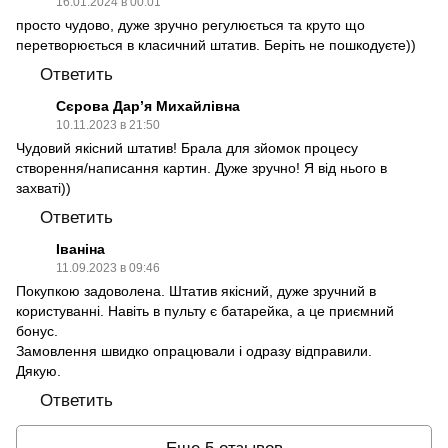
16.01.2024 в 00:01
просто чудово, дуже зручно регулюється та круто що
перетворюється в класичний штатив. Беріть не пошкодуєте))
Ответить
Сєрова Дарʼя Михайлівна
10.11.2023 в 21:50
Чудовий якісний штатив! Брала для зйомок процесу
створення/написання картин. Дуже зручно! Я від нього в
захваті))
Ответить
Іваніна
11.09.2023 в 09:46
Покупкою задоволена. Штатив якісний, дуже зручний в
користуванні. Навіть в пульту є батарейка, а це приємний
бонус.
Замовлення швидко опрацювали і одразу відправили.
Дякую.
Ответить