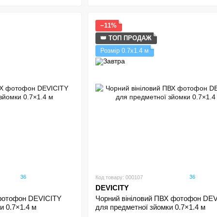
−11%
👑 ТОП ПРОДАЖ
Розмір 0.7х1.4 м
36
36
Код товару: 000107
DEVICITY
 фотофон DEVICITY
Чорний вініловий ПВХ фотофон DE
и 0.7×1.4 м
для предметної зйомки 0.7×1.4 м