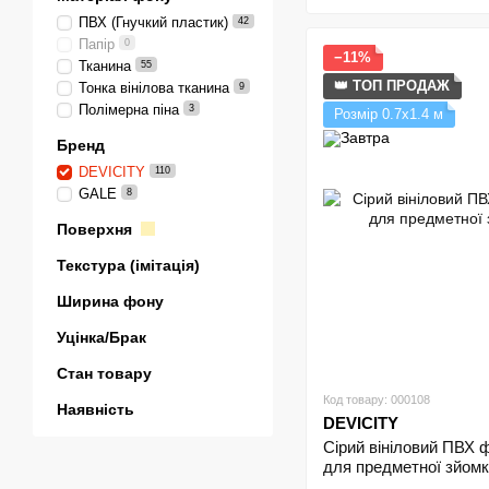
ПВХ (Гнучкий пластик)
42
Папір
0
−11%
Тканина
55
👑 ТОП ПРОДАЖ
Тонка вінілова тканина
9
Полімерна піна
3
Розмір 0.7х1.4 м
Бренд
DEVICITY
110
GALE
8
Поверхня
Текстура (імітація)
Ширина фону
Уцінка/Брак
Стан товару
Код товару: 000108
Наявність
DEVICITY
Сірий вініловий ПВХ
для предметної зйомк