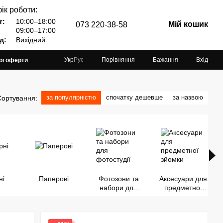
ік роботи:
т:
10:00–18:00
Мій кошик
073 220-38-58
09:00–17:00
д:
Вихідний
Порівняння
Бажання
Вхід
Укр
Рус
ої оферти
за популярністю
спочатку дешевше
за назвою
Сортування:
ні
Паперові
Фотозони та
Аксесуари для
набори для
предметної
фотостудії
зйомки