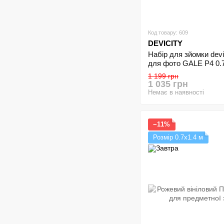
Код товару: 609
DEVICITY
Набір для зйомки devi
для фото GALE Р4 0.7
тримач для фотофона
1 199 грн
1 035 грн
Немає в наявності
−11%
Розмір 0.7х1.4 м