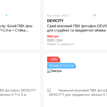
8
14
Код товару: 000117
DEVICITY
city: Білий ПВХ фон
Сірий вініловий ПВХ фотофон DEVI
×1.4 м + Стійка
для студійної та предметної зйомки 
 0.68×0.75 м
890 грн
689 грн
Немає в наявності
−11%
Розмір 0.7х1.4 м