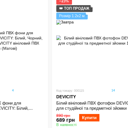
−23%
👑 ТОП ПРОДАЖ
Розмір 1.2х2 м
4
14
Код товару: 000115
DEVICITY
ВХ фони для
Білий вініловий ПВХ фотофон DEVI
VICITY: Білий,
для студійної та предметної зйомки 
они DEVICITY
890 грн
Купити
 м (Матові)
689 грн
В наявності