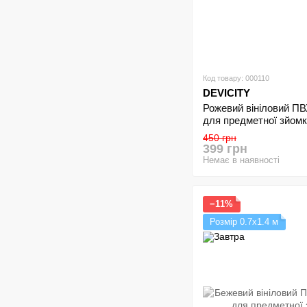
Код товару: 000110
DEVICITY
Рожевий вініловий П
для предметної зйомк
450 грн
399 грн
Немає в наявності
−11%
Розмір 0.7х1.4 м