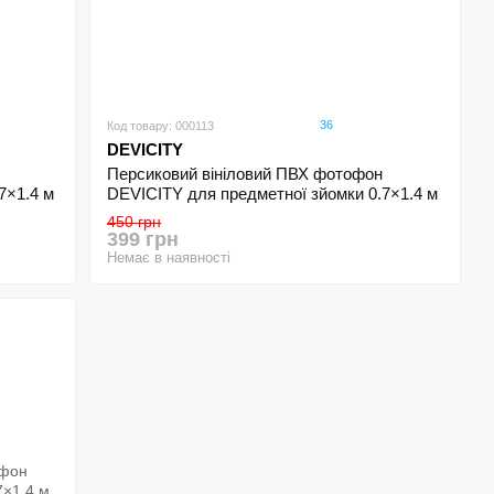
36
Код товару: 000113
DEVICITY
Персиковий вініловий ПВХ фотофон
7×1.4 м
DEVICITY для предметної зйомки 0.7×1.4 м
450 грн
399 грн
Немає в наявності