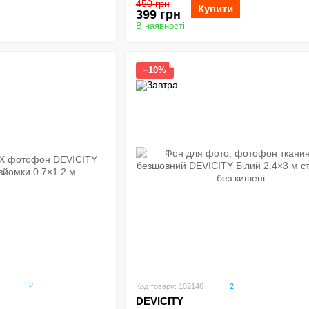
450 грн
Купити
399 грн
В наявності
−10%
2
Код товару: 102146
2
DEVICITY