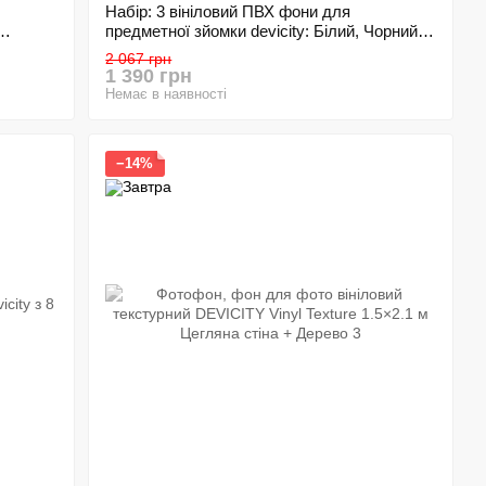
Набір: 3 вініловий ПВХ фони для
предметної зйомки devicity: Білий, Чорний,
Сірий фотофони DEVICITY вініловий ПВХ
2 067 грн
1.2×2 м (Матові)
1 390 грн
Немає в наявності
−14%