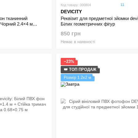
11
Код товару: 000804
DEVICITY
Реквізит для предметної зйомки devic
он тканинний
Білих геометричних фігур
Чорний 2.4×4 м
850 грн
Немає в наявності
−23%
👑 ТОП ПРОДАЖ
Розмір 1.2х2 м