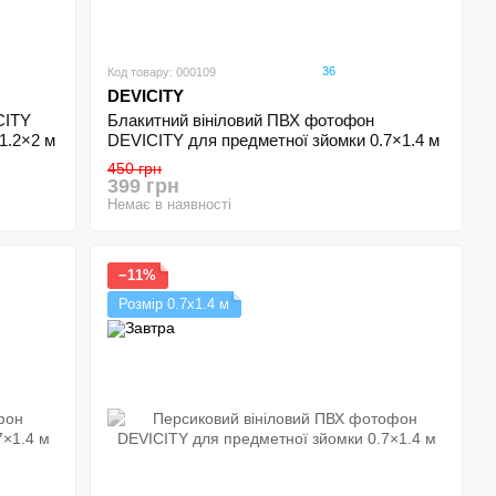
36
Код товару: 000109
DEVICITY
CITY
Блакитний вініловий ПВХ фотофон
1.2×2 м
DEVICITY для предметної зйомки 0.7×1.4 м
450 грн
399 грн
Немає в наявності
−11%
Розмір 0.7х1.4 м