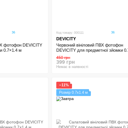
36
36
Код товару: 000111
DEVICITY
ВХ фотофон DEVICITY
Червоний вініловий ПВХ фотофон
и 0.7×1.4 м
DEVICITY для предметної зйомки 0.
450 грн
399 грн
Немає в наявності
−11%
Розмір 0.7х1.4 м