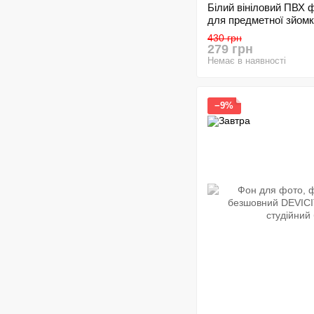
Білий вініловий ПВХ
для предметної зйомк
430 грн
279 грн
Немає в наявності
−9%