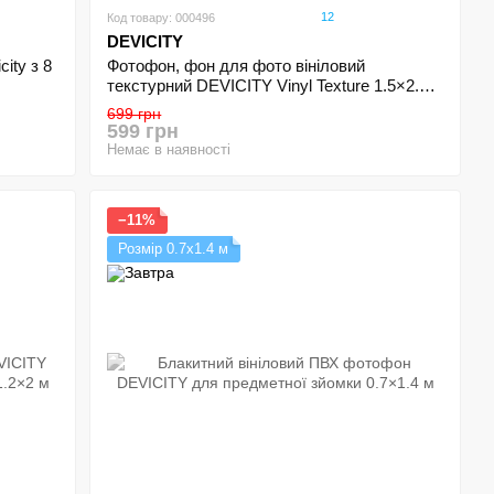
12
Код товару: 000496
DEVICITY
ity з 8
Фотофон, фон для фото вініловий
текстурний DEVICITY Vinyl Texture 1.5×2.1
м Цегляна стіна + Дерево 3
699 грн
599 грн
Немає в наявності
−11%
Розмір 0.7х1.4 м