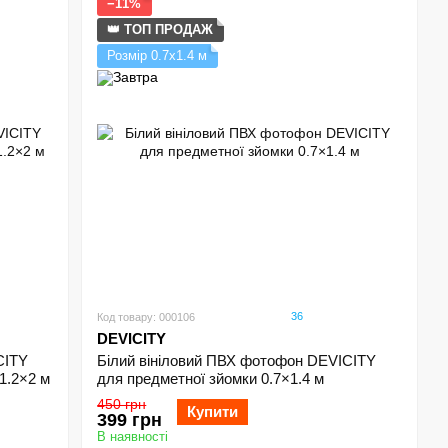
−11%
👑 ТОП ПРОДАЖ
Розмір 0.7х1.4 м
36
Код товару: 000106
DEVICITY
CITY
Білий вініловий ПВХ фотофон DEVICITY
1.2×2 м
для предметної зйомки 0.7×1.4 м
450 грн
Купити
399 грн
В наявності