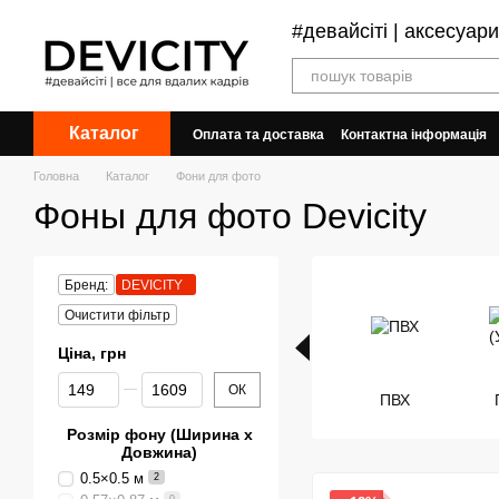
Перейти до основного контенту
#девайсіті | аксесуар
Каталог
Оплата та доставка
Контактна інформація
Обмін та повернення
Угода користувача
Головна
Каталог
Фони для фото
Фоны для фото Devicity
Бренд:
DEVICITY
Очистити фільтр
Ціна, грн
Від Ціна, грн
До Ціна, грн
ОК
ПВХ
Розмір фону (Ширина х
Довжина)
0.5×0.5 м
2