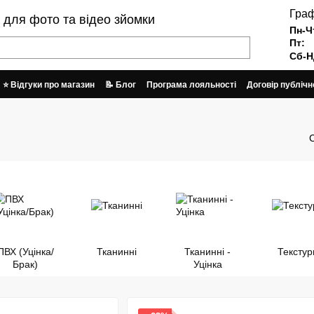
Граф
и для фото та відео зйомки
Пн-Ч
Пт:
Сб-Н
⭐ Відгуки про магазин
📝 Блог
Програма лояльності
Договір публічн
Графік работи та відправки замовлень
ПВХ (Уцінка/
Тканинні
Тканинні -
Текстур
Брак)
Уцінка