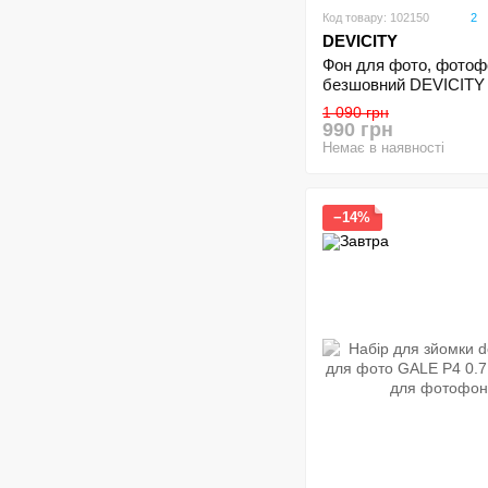
Код товару: 102150
2
DEVICITY
Фон для фото, фотоф
безшовний DEVICITY 
студійний без кишені
1 090 грн
990 грн
Немає в наявності
−14%