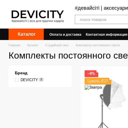
Перейти к основному контенту
#девайсіті | аксесуар
Каталог
Оплата и доставка
Контактная информация
Договор публичной оферты
Обмен и воз
Главная
Каталог
Студийный свет
Комплекты постоянного света
Комплекты постоянного све
Бренд
−8%
DEVICITY
2
Цоколь Е27