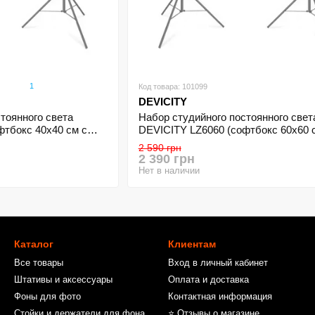
1
Код товара: 101099
DEVICITY
тоянного света
Набор студийного постоянного свет
фтбокс 40х40 см с
DEVICITY LZ6060 (софтбокс 60х60 
околем E27) -
встроеной стойкой и цоколем E27) -
2 590 грн
мп
комплект 2 шт без ламп
2 390 грн
Нет в наличии
Каталог
Клиентам
Все товары
Вход в личный кабинет
Штативы и аксессуары
Оплата и доставка
Фоны для фото
Контактная информация
Стойки и держатели для фона
⭐ Отзывы о магазине