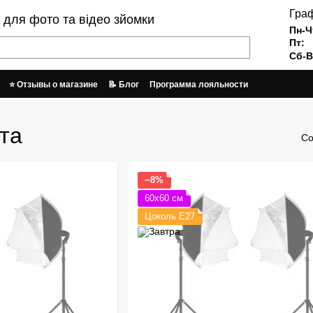
Граф
и для фото та відео зйомки
Пн-Ч
Пт:
Сб-В
⭐ Отзывы о магазине
📝 Блог
Программа лояльности
врат
Пользовательское соглашение
График работы и отправки заказов
та
Со
−8%
60х60 см
Цоколь Е27