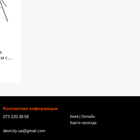
а
см с
Контактная информация
073 220-38-58
Киев | Онлайн
Карта проезда
devicity.ua@gmail.com