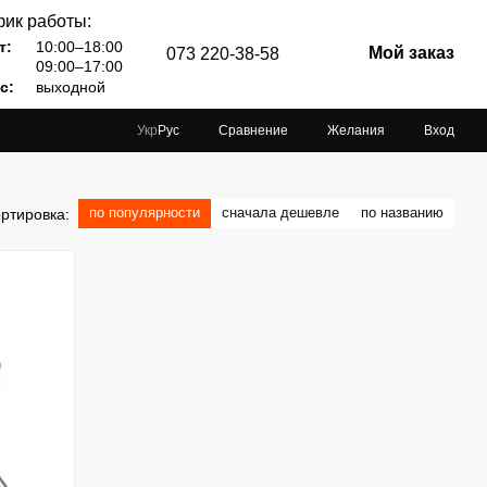
ик работы:
т:
10:00–18:00
Мой заказ
073 220-38-58
09:00–17:00
с:
выходной
Сравнение
Желания
Вход
Укр
Рус
по популярности
сначала дешевле
по названию
ртировка: