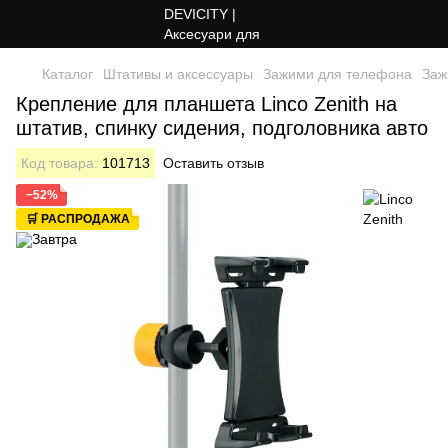
Каталог
Штативы и аксессуары
Зажими для телефона
Заж
Крепление для планшета Linco Zenith на
штатив, спинку сидения, подголовника авто
Код товара:
101713
Оставить отзыв
−52%
🛒 РАСПРОДАЖА