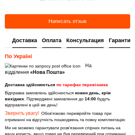
Написать отзыв
Доставка
Оплата
Консультация
Гарантия
По Україні
На
відділення
«Нова Пошта»
Доставка здійснюється
по тарифах перевізника
.
Відправка замовлень здійснюється
кожен день, крім
вихідних
. Підтверджені замовлення до
14:00
будуть
відправлені в цей же день!
Зверніть увагу!
Обов'язково перевіряйте товар при
отриманні на відсутність пошкоджень та повну комплектацію.
Ми не можемо гарантувати розв'язання спірних питань на
вашу користь, якщо товар не був перевірений при отриманні.