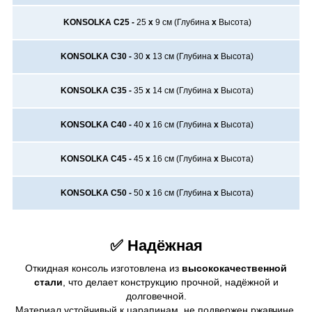
KONSOLKA C25 -
25
х
9
см (Глубина
х
Высота)
KONSOLKA C30 -
30
х
13
см (Глубина
х
Высота)
KONSOLKA C35 -
35
х
14
см (Глубина
х
Высота)
KONSOLKA C40 -
40
х
16
см (Глубина
х
Высота)
KONSOLKA C45 -
45
х
16
см (Глубина
х
Высота)
KONSOLKA C50 -
50
х
16
см (Глубина
х
Высота)
✅ Надёжная
Откидная консоль изготовлена из
высококачественной
стали
, что делает конструкцию прочной, надёжной и
долговечной.
Материал устойчивый к царапинам, не подвержен ржавчине,