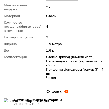
Максимальная
2 кг
нагрузка
Материал
Сталь
Количество
прищепок(фиксаторов)
4
в комплекте
Размер прищепки
3
Ширина
1.9 метра
Вес
1,6 кг
Комплектация
Стойка-трипод (нижняя часть);
Перекладина 97 см (верхняя часть)
- 2 шт;
Прищепки-фиксаторы (рамер 3) - 4
шт;
Чехол;
Отзывы
7
Тимчишин Марта Вікторівна
23.08.2024 в 15:57