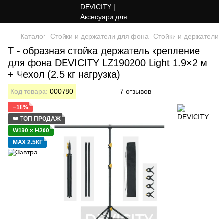
Каталог
Стойки и держатели для фона
Стойки и держател
Т - образная стойка держатель крепление
для фона DEVICITY LZ190200 Light 1.9×2 м
+ Чехол (2.5 кг нагрузка)
Код товара:
000780
7 отзывов
−18%
👑 ТОП ПРОДАЖ
W190 x H200
MAX 2.5КГ