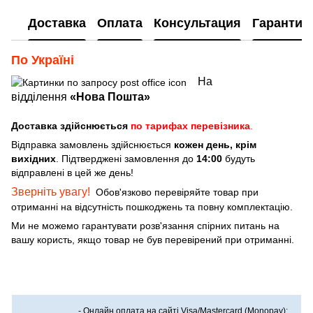
Доставка
Оплата
Консультация
Гарантия
По Україні
На
відділення
«Нова Пошта»
Доставка здійснюється
по тарифах перевізника
.
Відправка замовлень здійснюється
кожен день, крім
вихідних
. Підтверджені замовлення до
14:00
будуть
відправлені в цей же день!
Зверніть увагу!
Обов'язково перевіряйте товар при
отриманні на відсутність пошкоджень та повну комплектацію.
Ми не можемо гарантувати розв'язання спірних питань на
вашу користь, якщо товар не був перевірений при отриманні.
- Онлайн оплата на сайті Visa/Mastercard (Monopay);