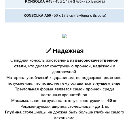
KONSOLKA A45 -
45
х
17
см (Глубина
х
Высота)
KONSOLKA A50 -
50
х
17.9
см (Глубина
х
Высота)
✅ Надёжная
Откидная консоль изготовлена из
высококачественной
стали
, что делает конструкцию прочной, надёжной и
долговечной.
Материал устойчивый к царапинам, не подвержен ржавчине,
потускнению, что позволяет ему оставаться в лучшем виде.
Треугольная форма является самой прочной среди
настенных кронштейнов.
Максимальная нагрузка на готовую конструкцию -
60 кг
.
Рекомендуемая ширина столешницы -
до 1 м.
Глубина
столешницы не должна быть больше глубины самого
механизма.