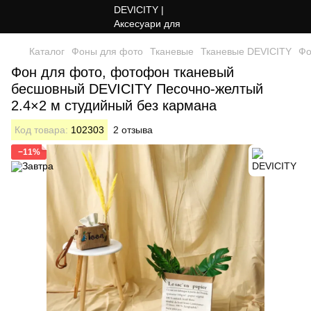
Каталог
Фоны для фото
Тканевые
Тканевые DEVICITY
Фо
Фон для фото, фотофон тканевый
бесшовный DEVICITY Песочно-желтый
2.4×2 м студийный без кармана
Код товара:
102303
2 отзыва
−11%