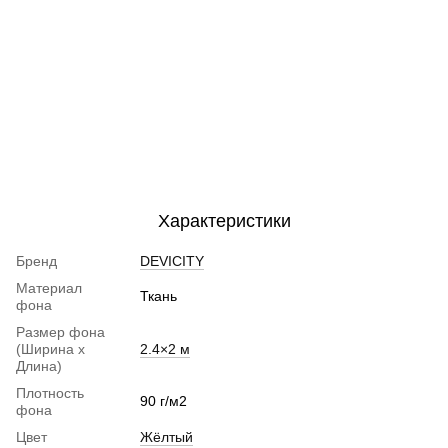
Характеристики
Бренд
DEVICITY
Материал
Ткань
фона
Размер фона
(Ширина х
2.4×2 м
Длина)
Плотность
90 г/м2
фона
Цвет
Жёлтый