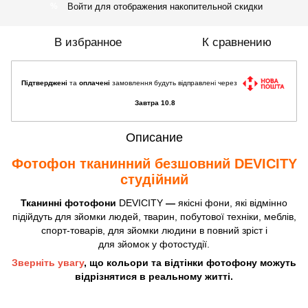
Войти
для отображения накопительной скидки
%
В избранное
К сравнению
Підтверджені
та
оплачені
замовлення будуть відправлені через
Завтра 10.8
Описание
Фотофон тканинний безшовний DEVICITY
студійний
Тканинні фотофони
DEVICITY
—
якісні фони, які відмінно
підійдуть для зйомки людей, тварин, побутової техніки, меблів,
спорт-товарів, для зйомки людини в повний зріст і
для зйомок у фотостудії.
Зверніть увагу
, що кольори та відтінки фотофону можуть
відрізнятися в реальному житті.