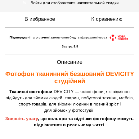
Войти
для отображения накопительной скидки
%
В избранное
К сравнению
Підтверджені
та
оплачені
замовлення будуть відправлені через
Завтра 8.8
Описание
Фотофон тканинний безшовний DEVICITY
студійний
Тканинні фотофони
DEVICITY
—
якісні фони, які відмінно
підійдуть для зйомки людей, тварин, побутової техніки, меблів,
спорт-товарів, для зйомки людини в повний зріст і
для зйомок у фотостудії.
Зверніть увагу
, що кольори та відтінки фотофону можуть
відрізнятися в реальному житті.