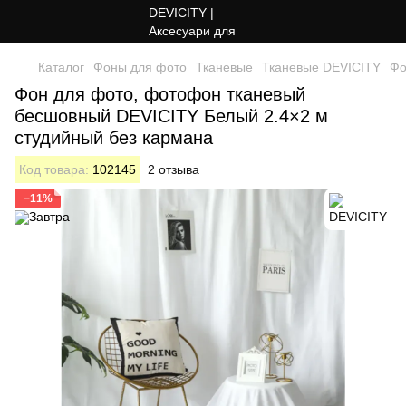
Каталог
Фоны для фото
Тканевые
Тканевые DEVICITY
Фо
Фон для фото, фотофон тканевый
бесшовный DEVICITY Белый 2.4×2 м
студийный без кармана
Код товара:
102145
2 отзыва
−11%