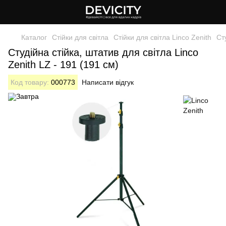
Каталог
Стійки для світла
Стійки для світла Linco Zenith
Ст
Студійна стійка, штатив для світла Linсo
Zenith LZ - 191 (191 см)
Код товару:
000773
Написати відгук