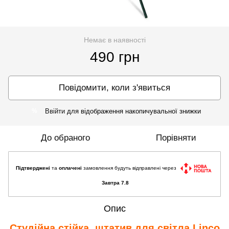
Немає в наявності
490 грн
Повідомити, коли з'явиться
Ввійти
для відображення накопичувальної знижки
%
До обраного
Порівняти
Підтверджені
та
оплачені
замовлення будуть відправлені через
Завтра 7.8
Опис
Студійна стійка, штатив для світла Linсo