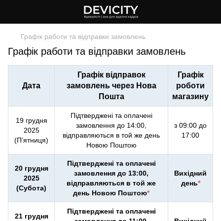
Графік работи та відправки замовлень
Графік работи та відправки замовлень
Графік відправок
Графік
Дата
замовлень через Нова
роботи
Пошта
магазину
Підтверджені та оплачені
19 грудня
замовлення до 14:00,
з 09:00 до
2025
відправляються в той же день
17:00
(П’ятниця)
Новою Поштою
Підтверджені та оплачені
20 грудня
замовлення до 13:00,
Вихідний
2025
відправляються в той же
день
*
(Субота)
день Новою Поштою
*
Підтверджені та оплачені
21 грудня