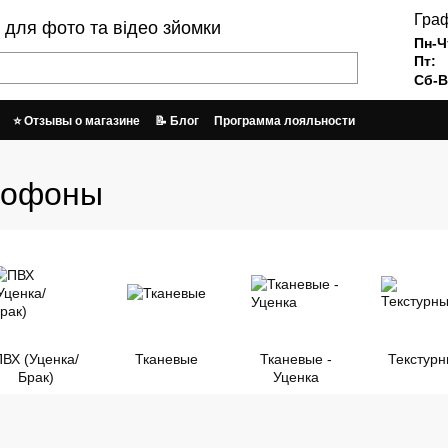
Граф
и для фото та відео зйомки
Пн-Ч
Пт:
Сб-В
⭐ Отзывы о магазине
📝 Блог
Программа лояльности
врат
Пользовательское соглашение
График работы и отправки заказов
тофоны
ПВХ (Уценка/
Тканевые
Тканевые -
Текстур
Брак)
Уценка