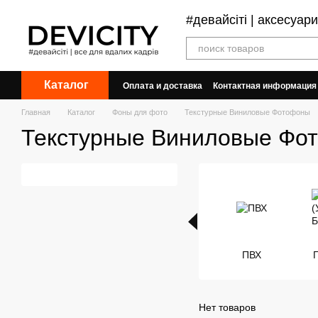
Перейти к основному контенту
#девайсіті | аксесуар
Каталог
Оплата и доставка
Контактная информация
Договор публичной оферты
Обмен и воз
Главная
Каталог
Фоны для фото
Текстурные Виниловые Фотофоны
Текстурные Виниловые Фо
ПВХ
Нет товаров