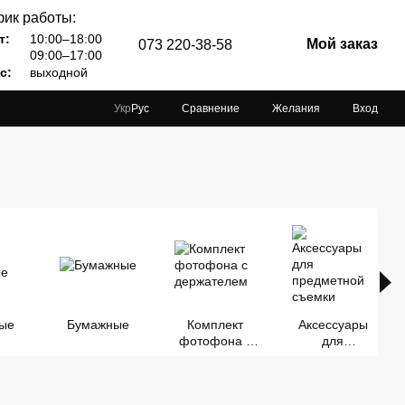
ик работы:
т:
10:00–18:00
Мой заказ
073 220-38-58
09:00–17:00
с:
выходной
Сравнение
Желания
Вход
Укр
Рус
ные
Бумажные
Комплект
Аксессуары
фотофона с
для
держателем
предметной
съемки