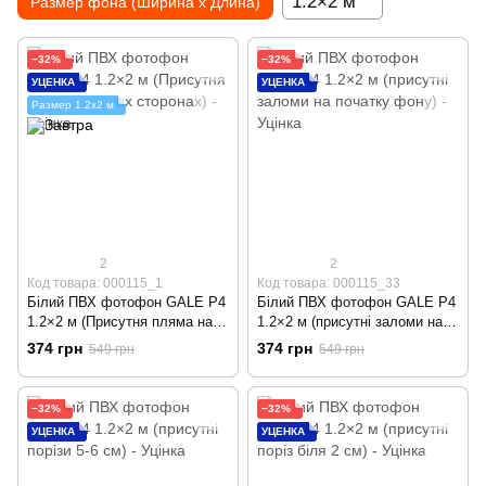
1.2×2 м
Размер фона (Ширина х Длина)
−32%
−32%
УЦЕНКА
УЦЕНКА
Размер 1.2х2 м
2
2
Код товара: 000115_1
Код товара: 000115_33
Білий ПВХ фотофон GALE P4
Білий ПВХ фотофон GALE P4
1.2×2 м (Присутня пляма на
1.2×2 м (присутні заломи на
обох сторонах) - Уцінка
початку фону) - Уцінка
374 грн
374 грн
549 грн
549 грн
−32%
−32%
УЦЕНКА
УЦЕНКА