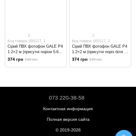
2
2
Код товара: 000117_1
Код товара: 000117_2
Сірий ПВХ фотофон GALE P4
Сірий ПВХ фотофон GALE P4
1.2×2 м (присутні порізи 5-6
1.2×2 м (присутні поріз біля 2
см) - Уцінка
см) - Уцінка
374 грн
374 грн
549 грн
549 грн
073 220-38-58
Контактная информация
Полная версия сайта
© 2019-2026