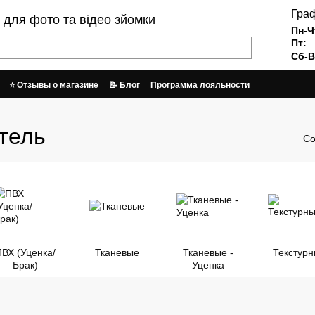
Граф
и для фото та відео зйомки
Пн-Ч
Пт:
Сб-В
⭐ Отзывы о магазине
📝 Блог
Программа лояльности
врат
Пользовательское соглашение
График работы и отправки заказов
тель
Со
ПВХ (Уценка/
Тканевые
Тканевые -
Текстур
Брак)
Уценка