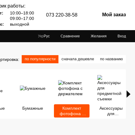
ик работы:
т:
10:00–18:00
Мой заказ
073 220-38-58
09:00–17:00
с:
выходной
Сравнение
Желания
Вход
Укр
Рус
по популярности
сначала дешевле
по названию
ртировка:
ные
Бумажные
Комплект
Аксессуары
фотофона с
для
держателем
предметной
съемки