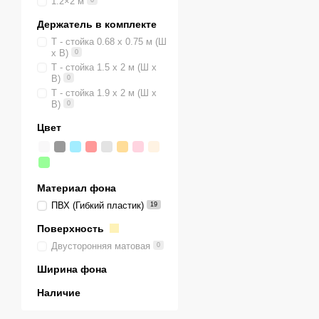
1.2×2 м
0
Держатель в комплекте
Т - стойка 0.68 х 0.75 м (Ш
х В)
0
Т - стойка 1.5 х 2 м (Ш х
В)
0
Т - стойка 1.9 х 2 м (Ш х
В)
0
Цвет
Материал фона
ПВХ (Гибкий пластик)
19
Поверхность
Двусторонняя матовая
0
Ширина фона
Наличие