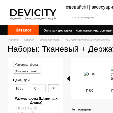
Перейти к основному контенту
#девайсіті | аксесуар
Каталог
Оплата и доставка
Контактная информация
Договор публичной оферты
Обмен и воз
Главная
Каталог
Фоны для фото
Комплект фотофона с держателем
Наборы: Тканевый + Держа
Материал фона:
Очистить фильтр
Цена, грн
От Цена, грн
До Цена, грн
OK
ПВХ
Размер фона (Ширина х
Длина)
0.7×1.4 м
0
Нет товаров