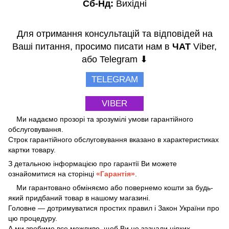
Сб-Нд:
Вихідні
Для отримання консультацій та відповідей на
Ваші питання, просимо писати нам в
ЧАТ
Viber,
або Telegram ⬇
TELEGRAM
VIBER
Ми надаємо прозорі та зрозумілі умови гарантійного
обслуговування.
Строк гарантійного обслуговування вказано в характеристиках
картки товару.
З детальною інформацією про гарантії Ви можете
ознайомитися на сторінці
«Гарантія»
.
Ми гарантовано обміняємо або повернемо кошти за будь-
який придбаний товар в нашому магазині.
Головне — дотримуватися простих правил і Закон України про
цю процедуру.
А ми зробимо все можливе, щоб Ви не зазнали ніяких