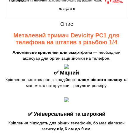
Підтверджені
та
оплачені
замовлення будуть відправлені через
Завтра 6.8
Опис
Металевий тримач Devicity PC1 для
телефона на штатив з різьбою 1/4
Алюмінієве кріплення для смартфона
— необхідний
аксесуар для організації зйомки на телефон.
✅ Міцний
Кріплення виготовлене з з надійного
алюмінієвого сплаву
та
має металеві пружини - регуляти розміру.
✅ Універсальний та широкий
Кріплення підходить для різних телефонів, бо має діапазон
затиску
від 6 см до 9 см.