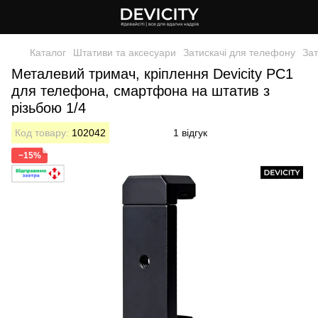
Каталог
Штативи та аксесуари
Затискачі для телефону
Зат
Металевий тримач, кріплення Devicity PC1
для телефона, смартфона на штатив з
різьбою 1/4
Код товару:
102042
1 відгук
−15%