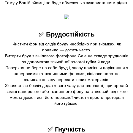
Тому у Вашій зйомці не буде обмежень з використанням рідин.
✅
Брудостійкість
Чистити фон від слідів бруду необхідно при зйомках, як
правило — досить часто.
Витерти бруд з вінілового фотофона Gale не складе труднощів
за допомогою звичайної вологої губки й води.
Поверхня не бере на себе бруд і, знову привівши порівняння з
паперовими та тканинними фонами, вінілове полотно
залишає позаду переваги інших матеріалів.
З'являється безліч додаткового часу для творчості, при простій
заміні паперового або тканинного фону на вініловий, від якого
можна домогтися його первісної чистоти просто протерши
його губкою.
✅
Гнучкість