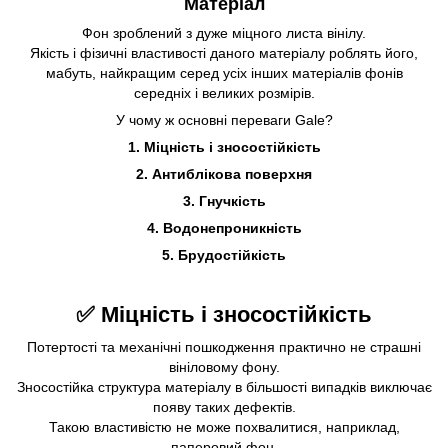
Матеріал
Фон зроблений з дуже міцного листа вінілу.
Якість і фізичні властивості даного матеріалу роблять його,
мабуть, найкращим серед усіх інших матеріалів фонів
середніх і великих розмірів.
У чому ж основні переваги Gale?
1. Міцність і зносостійкість
2. Антиблікова поверхня
3. Гнучкість
4. Водонепроникність
5. Брудостійкість
✅
Міцність і зносостійкість
Потертості та механічні пошкодження практично не страшні
вініловому фону.
Зносостійка структура матеріалу в більшості випадків виключає
появу таких дефектів.
Такою властивістю не може похвалитися, наприклад,
паперовий фон.