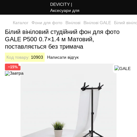
Каталог
Фони для фото
Вінілові
Вінілові GALE
Білий віні
Білий вініловий студійний фон для фото
GALE P500 0.7×1.4 м Матовий,
поставляється без тримача
Код товару:
10903
Написати відгук
−15%