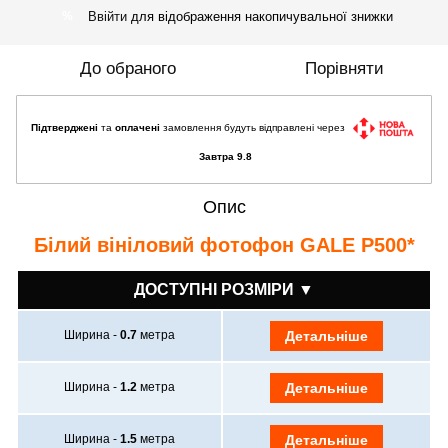
Ввійти
для відображення накопичувальної знижки
%
До обраного
Порівняти
Підтверджені
та
оплачені
замовлення будуть відправлені через
Завтра 9.8
Опис
Білий вініловий фотофон
GALE P500*
ДОСТУПНІ РОЗМІРИ ▼
Ширина -
0.7
метра
Детальніше
Ширина -
1.2
метра
Детальніше
Ширина -
1.5
метра
Детальніше