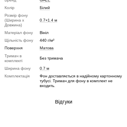
Бренд
GALE
Колір
Білий
Розмір фону
(Ширина х
0.7×1.4 м
Довжина)
Матеріал фону
Вініл
Щільність фону
440 г/м²
Поверхня
Матова
Тримач в
Без тримача
комплекті
Ширина фону
0.7 м
Комплектація
Фон доставляється в надійному картонному
тубусі. Тримач для фону в комплект не
входить.
Відгуки