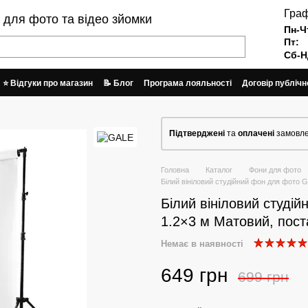
Граф
и для фото та відео зйомки
Пн-Ч
Пт:
Сб-Н
⭐ Відгуки про магазин
📝 Блог
Програма лояльності
Договір публічн
Графік работи та відправки замовлень
Підтверджені
та
оплачені
замовле
Головна
Каталог
Фони для фото
Білий вініловий студійний фон для фото 
Білий вініловий студі
1.2×3 м Матовий, пост
Немає в наявності
649 грн
699 грн