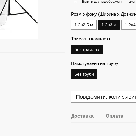
Ввійти
для відображення накоп
%
Розмір фону (Ширина х Довжин
1.2×2.5 м
1.2×3 м
1.2×4
Тримач в комплекті
Без тримача
Намотування на трубу:
Без труби
Повідомити, коли з'яви
Доставка
Оплата