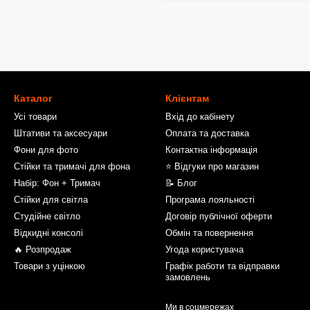
Каталог
Клієнтам
Усі товари
Вхід до кабінету
Штативи та аксесуари
Оплата та доставка
Фони для фото
Контактна інформація
Стійки та тримачі для фона
⭐ Відгуки про магазин
Набір: Фон + Тримач
📝 Блог
Стійки для світла
Програма лояльності
Студійне світло
Договір публічної оферти
Відкидні консолі
Обмін та повернення
🔥 Розпродаж
Угода користувача
Товари з уцінкою
Графік работи та відправки
замовлень
Ми в соцмережах