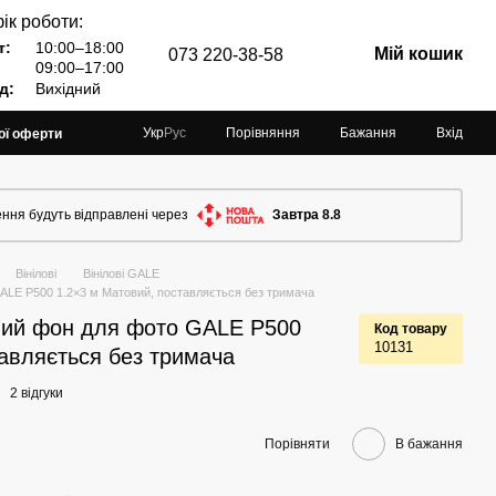
ік роботи:
т:
10:00–18:00
Мій кошик
073 220-38-58
09:00–17:00
д:
Вихідний
Порівняння
Бажання
Вхід
Укр
Рус
ої оферти
ння будуть відправлені через
Завтра 8.8
Вінілові
Вінілові GALE
GALE P500 1.2×3 м Матовий, поставляється без тримача
йний фон для фото GALE P500
Код товару
10131
авляється без тримача
2 відгуки
Порівняти
В бажання