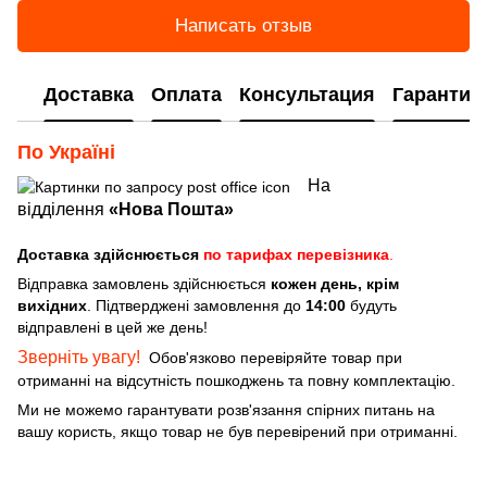
Написать отзыв
Доставка
Оплата
Консультация
Гарантия
По Україні
На
відділення
«Нова Пошта»
Доставка здійснюється
по тарифах перевізника
.
Відправка замовлень здійснюється
кожен день, крім
вихідних
. Підтверджені замовлення до
14:00
будуть
відправлені в цей же день!
Зверніть увагу!
Обов'язково перевіряйте товар при
отриманні на відсутність пошкоджень та повну комплектацію.
Ми не можемо гарантувати розв'язання спірних питань на
вашу користь, якщо товар не був перевірений при отриманні.