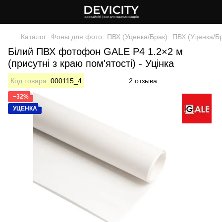
Каталог
Фоны для фото
ПВХ (Уценка/Брак)
ПВХ (Уценка/Б
Білий ПВХ фотофон GALE P4 1.2×2 м
(присутні з краю пом'ятості) - Уцінка
Код товара:
000115_4
2 отзыва
−32%
УЦЕНКА