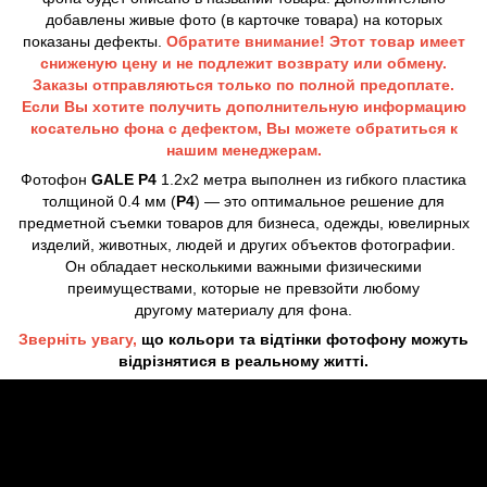
добавлены живые фото (в карточке товара) на которых
показаны дефекты.
Обратите внимание! Этот товар имеет
сниженую цену и не подлежит возврату или обмену.
Заказы отправляються только по полной предоплате.
Если Вы хотите получить дополнительную информацию
косательно фона с дефектом, Вы можете обратиться к
нашим менеджерам.
Фотофон
GALE P4
1.2х2 метра
выполнен из гибкого пластика
толщиной 0.4 мм (
P4
) — это оптимальное решение для
предметной съемки товаров для бизнеса, одежды, ювелирных
изделий, животных, людей и других объектов фотографии.
Он обладает несколькими важными физическими
преимуществами, которые не превзойти любому
другому материалу для фона.
Зверніть увагу,
що кольори та відтінки фотофону можуть
відрізнятися в реальному житті.